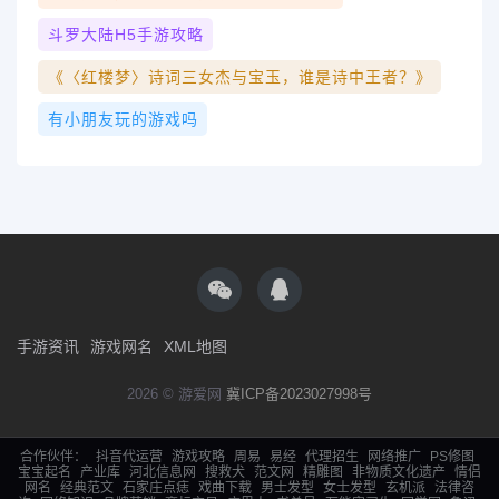
斗罗大陆h5手游攻略
《〈红楼梦〉诗词三女杰与宝玉，谁是诗中王者？》
有小朋友玩的游戏吗
手游资讯
游戏网名
XML地图
2026 © 游爱网
冀ICP备2023027998号
合作伙伴：
抖音代运营
游戏攻略
周易
易经
代理招生
网络推广
PS修图
宝宝起名
产业库
河北信息网
搜救犬
范文网
精雕图
非物质文化遗产
情侣
网名
经典范文
石家庄点痣
戏曲下载
男士发型
女士发型
玄机派
法律咨