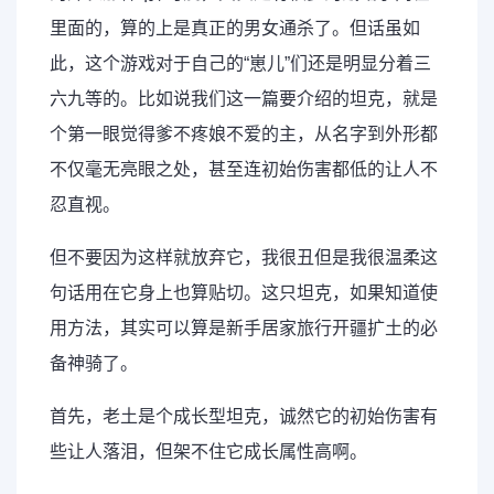
里面的，算的上是真正的男女通杀了。但话虽如
此，这个游戏对于自己的“崽儿”们还是明显分着三
六九等的。比如说我们这一篇要介绍的坦克，就是
个第一眼觉得爹不疼娘不爱的主，从名字到外形都
不仅毫无亮眼之处，甚至连初始伤害都低的让人不
忍直视。
但不要因为这样就放弃它，我很丑但是我很温柔这
句话用在它身上也算贴切。这只坦克，如果知道使
用方法，其实可以算是新手居家旅行开疆扩土的必
备神骑了。
首先，老土是个成长型坦克，诚然它的初始伤害有
些让人落泪，但架不住它成长属性高啊。