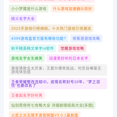
小小梦魇是什么游戏
什么游戏加速器比较好
结义名字大全
2023手游排行榜揭晓，十大热门游戏引领潮流
4399游戏盒官方版有哪些功能?
侠客道游戏攻略
和平精英韩文单字id软件
觉醒游戏攻略
游戏名字女生搞笑
动漫里好听的日本名字
龚俊猜歌名太厉害，王嘉尔爆笑挑战，何炅自嘲毫无
游戏体验感
王者荣耀整改违规ID，疫情名称封号10年，“梦之泪
伤”也要改名了
王者起名字好听男
仙剑奇侠传七攻略大全 详细剧情结局大全[多图]
火炬之光无限手游官网版v3.0.1最新版