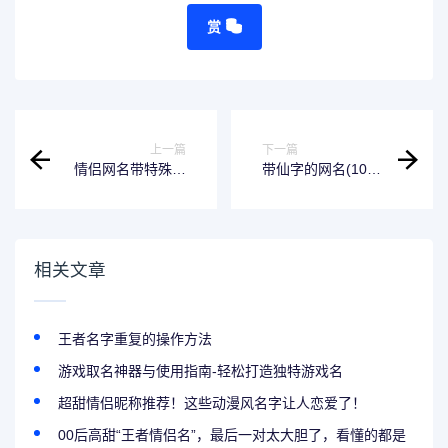
赏
上一篇
下一篇
情侣网名带特殊符
带仙字的网名(100
号
个)
相关文章
王者名字重复的操作方法
游戏取名神器与使用指南-轻松打造独特游戏名
超甜情侣昵称推荐！这些动漫风名字让人恋爱了！
00后高甜“王者情侣名”，最后一对太大胆了，看懂的都是