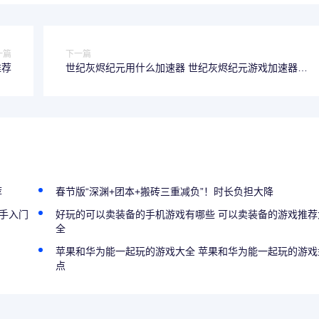
一篇
下一篇
推荐
世纪灰烬纪元用什么加速器 世纪灰烬纪元游戏加速器哪
个好
荐
春节版“深渊+团本+搬砖三重减负”！时长负担大降
新手入门
好玩的可以卖装备的手机游戏有哪些 可以卖装备的游戏推荐
全
苹果和华为能一起玩的游戏大全 苹果和华为能一起玩的游戏
点