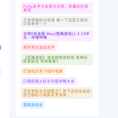
Pubg名字大全英文分享，好看的吃鸡
游戏
王者荣耀起ID很难 看一下百星王者的
ID来参考一下
文明6铂金版 Mac(策略游戏)1.3.13中
文 - 哔哩哔哩
两字男生游戏名字
帮
【直播速报】通关剧情送粉球 原神必
胜客联动 快来看看3
打游戏买多少钱的电脑
口袋妖怪火红中文版攻略大全
开学季取名灵感匮乏？收下这份来自自
然万物的小清新名字清单
策略游戏名