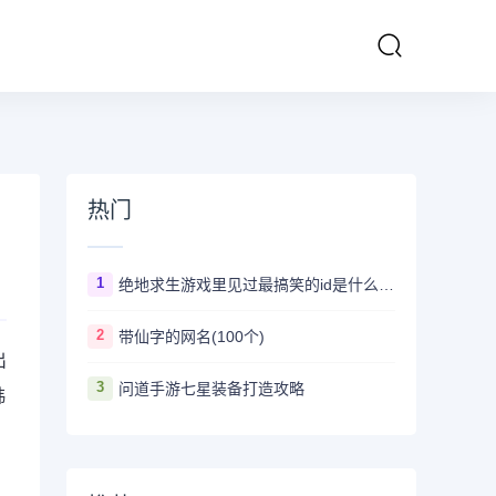
热门
1
绝地求生游戏里见过最搞笑的id是什么 ？看完第一个忍不住爆笑
2
带仙字的网名(100个)
出
3
问道手游七星装备打造攻略
韩