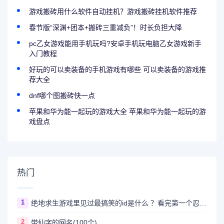
游戏搬砖用什么软件自动挂机？游戏搬砖挂机软件推荐
春节版“深渊+团本+搬砖三重减负”！时长负担大降
pc乙女游戏能用手机玩吗?安卓手机玩电脑乙女游戏新手
入门教程
好玩的可以卖装备的手机游戏有哪些 可以卖装备的游戏推
荐大全
dnf哪个图搬砖快一点
苹果和华为能一起玩的游戏大全 苹果和华为能一起玩的游
戏盘点
热门
1
绝地求生游戏里见过最搞笑的id是什么 ？看完第一个忍不住爆笑
2
带仙字的网名(100个)