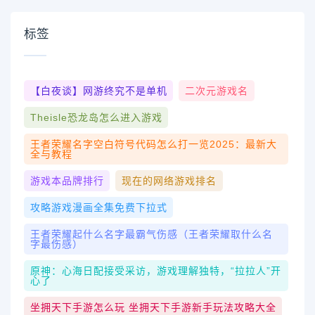
标签
【白夜谈】网游终究不是单机
二次元游戏名
Theisle恐龙岛怎么进入游戏
王者荣耀名字空白符号代码怎么打一览2025：最新大
全与教程
游戏本品牌排行
现在的网络游戏排名
攻略游戏漫画全集免费下拉式
王者荣耀起什么名字最霸气伤感（王者荣耀取什么名
字最伤感）
原神：心海日配接受采访，游戏理解独特，“拉拉人”开
心了
坐拥天下手游怎么玩 坐拥天下手游新手玩法攻略大全