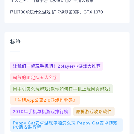
正义之名！日系手游《永恒幻想》主角の故事
i710700能玩什么游戏 矿卡评测第3期：GTX 1070
标签
让我们一起玩手机吧！2player小游戏大推荐
霸气的固定队五人名字
用手机怎么玩游戏(教你如何在手机上玩网页游戏)
『催眠app公寓2.0游戏作弊码』
2010年手机单机游戏排行榜
原神游戏攻略软件
Peppy Cat安卓游戏电脑怎么玩 Peppy Cat安卓游戏
PC版安装教程