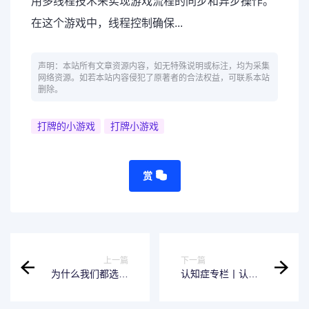
用多线程技术来实现游戏流程的同步和异步操作。
在这个游戏中，线程控制确保...
声明：本站所有文章资源内容，如无特殊说明或标注，均为采集
网络资源。如若本站内容侵犯了原著者的合法权益，可联系本站
删除。
打牌的小游戏
打牌小游戏
赏
上一篇
下一篇
为什么我们都选择
认知症专栏丨认知
用电竞显示器打游
症老人的晚年生
戏？
活，这么玩就对了