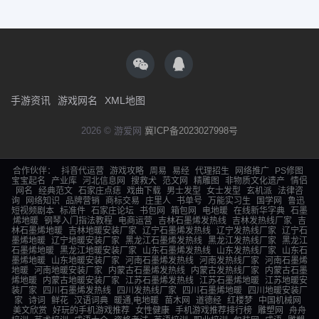
手游资讯
游戏网名
XML地图
2026 © 游爱网
冀ICP备2023027998号
合作伙伴：
抖音代运营
游戏攻略
周易
易经
代理招生
网络推广
PS修图
宝宝起名
产业库
河北信息网
搜救犬
范文网
精雕图
非物质文化遗产
情侣
网名
经典范文
石家庄点痣
戏曲下载
男士发型
女士发型
玄机派
法律咨
询
网络知识
品牌营销
商标交易
庄里人
书单号
万能实习生
国学网
鲁迅
短视频剧本
标准件
石家庄论坛
书包网
箱包网
电地暖
在线新华字典
石墨
烯地暖
钢琴入门指法教程
电商运营
吉林石墨烯发热线
吉林发热线厂家
吉
林石墨烯地暖
吉林地暖安装厂家
辽宁石墨烯发热线
辽宁发热线厂家
辽宁石
墨烯地暖
辽宁地暖安装厂家
黑龙江石墨烯发热线
黑龙江发热线厂家
黑龙江
石墨烯地暖
黑龙江地暖安装厂家
山东石墨烯发热线
山东发热线厂家
山东石
墨烯地暖
山东地暖安装厂家
河南石墨烯发热线
河南发热线厂家
河南石墨烯
地暖
河南地暖安装厂家
内蒙古石墨烯发热线
内蒙古发热线厂家
内蒙古石墨
烯地暖
内蒙古地暖安装厂家
江苏石墨烯发热线
江苏石墨烯地暖
江苏地暖安
装厂家
四川石墨烯发热线
四川发热线厂家
四川石墨烯地暖
四川地暖安装厂
家
诗词
鲜花
汉语词典
暖通,电地暖
苗木网
道德经
红楼梦
中国机械网
美文欣赏
好玩的手机游戏推荐
女性健康
手机游戏推荐排行榜
雕塑网
舟舟