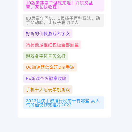
10款暑期亲子游戏来啦！好玩又益
智，家长快收藏！
80后童年回忆，1根绳子百种玩法，动
手又动脑，让孩子聪明过人
好听的仙侠游戏名字女
猜猜他是谁红包版全部题型
游戏名字符号怎么打
Uu加速器怎么玩dnf手游
Fc游戏圣火徽章攻略
手机十大耐玩单机游戏
2023仙侠手游排行榜前十有哪些 高人
气的仙侠游戏推荐2023