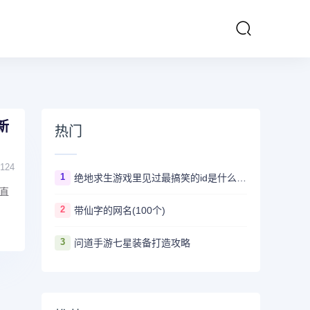
新
热门
124
1
绝地求生游戏里见过最搞笑的id是什么 ？看完第一个忍不住爆笑
直
2
带仙字的网名(100个)
3
问道手游七星装备打造攻略