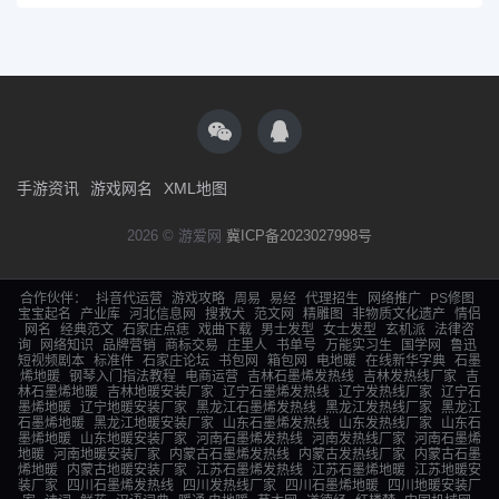
手游资讯
游戏网名
XML地图
2026 © 游爱网
冀ICP备2023027998号
合作伙伴：
抖音代运营
游戏攻略
周易
易经
代理招生
网络推广
PS修图
宝宝起名
产业库
河北信息网
搜救犬
范文网
精雕图
非物质文化遗产
情侣
网名
经典范文
石家庄点痣
戏曲下载
男士发型
女士发型
玄机派
法律咨
询
网络知识
品牌营销
商标交易
庄里人
书单号
万能实习生
国学网
鲁迅
短视频剧本
标准件
石家庄论坛
书包网
箱包网
电地暖
在线新华字典
石墨
烯地暖
钢琴入门指法教程
电商运营
吉林石墨烯发热线
吉林发热线厂家
吉
林石墨烯地暖
吉林地暖安装厂家
辽宁石墨烯发热线
辽宁发热线厂家
辽宁石
墨烯地暖
辽宁地暖安装厂家
黑龙江石墨烯发热线
黑龙江发热线厂家
黑龙江
石墨烯地暖
黑龙江地暖安装厂家
山东石墨烯发热线
山东发热线厂家
山东石
墨烯地暖
山东地暖安装厂家
河南石墨烯发热线
河南发热线厂家
河南石墨烯
地暖
河南地暖安装厂家
内蒙古石墨烯发热线
内蒙古发热线厂家
内蒙古石墨
烯地暖
内蒙古地暖安装厂家
江苏石墨烯发热线
江苏石墨烯地暖
江苏地暖安
装厂家
四川石墨烯发热线
四川发热线厂家
四川石墨烯地暖
四川地暖安装厂