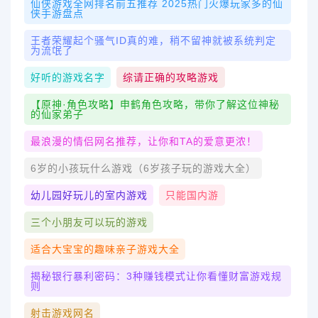
仙侠游戏全网排名前五推荐 2025热门火爆玩家多的仙
侠手游盘点
王者荣耀起个骚气ID真的难，稍不留神就被系统判定
为流氓了
好听的游戏名字
综请正确的攻略游戏
【原神·角色攻略】申鹤角色攻略，带你了解这位神秘
的仙家弟子
最浪漫的情侣网名推荐，让你和TA的爱意更浓！
6岁的小孩玩什么游戏（6岁孩子玩的游戏大全）
幼儿园好玩儿的室内游戏
只能国内游
三个小朋友可以玩的游戏
适合大宝宝的趣味亲子游戏大全
揭秘银行暴利密码：3种赚钱模式让你看懂财富游戏规
则
射击游戏网名