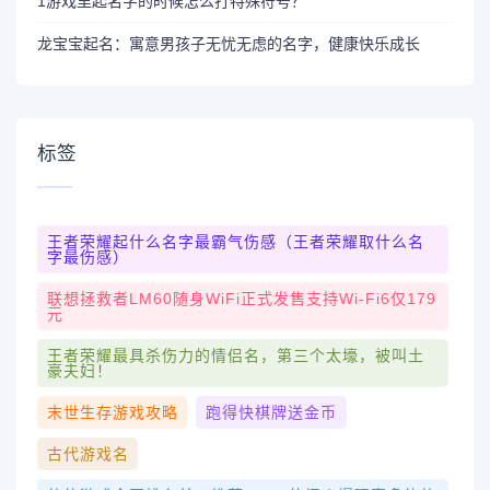
1游戏里起名字的时候怎么打特殊符号？
龙宝宝起名：寓意男孩子无忧无虑的名字，健康快乐成长
标签
王者荣耀起什么名字最霸气伤感（王者荣耀取什么名
字最伤感）
联想拯救者LM60随身WiFi正式发售支持Wi-Fi6仅179
元
王者荣耀最具杀伤力的情侣名，第三个太壕，被叫土
豪夫妇！
末世生存游戏攻略
跑得快棋牌送金币
古代游戏名