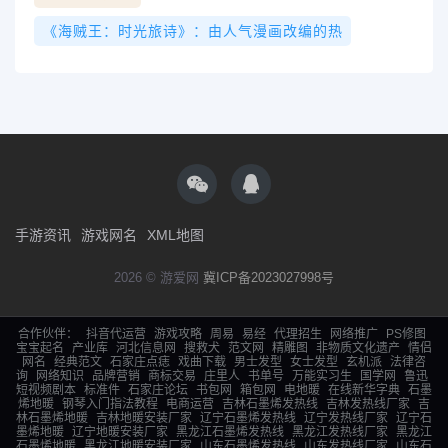
《海贼王：时光旅诗》：由人气漫画改编的热
手游资讯
游戏网名
XML地图
2026 © 游爱网
冀ICP备2023027998号
合作伙伴：
抖音代运营
游戏攻略
周易
易经
代理招生
网络推广
PS修图
宝宝起名
产业库
河北信息网
搜救犬
范文网
精雕图
非物质文化遗产
情侣
网名
经典范文
石家庄点痣
戏曲下载
男士发型
女士发型
玄机派
法律咨
询
网络知识
品牌营销
商标交易
庄里人
书单号
万能实习生
国学网
鲁迅
短视频剧本
标准件
石家庄论坛
书包网
箱包网
电地暖
在线新华字典
石墨
烯地暖
钢琴入门指法教程
电商运营
吉林石墨烯发热线
吉林发热线厂家
吉
林石墨烯地暖
吉林地暖安装厂家
辽宁石墨烯发热线
辽宁发热线厂家
辽宁石
墨烯地暖
辽宁地暖安装厂家
黑龙江石墨烯发热线
黑龙江发热线厂家
黑龙江
石墨烯地暖
黑龙江地暖安装厂家
山东石墨烯发热线
山东发热线厂家
山东石