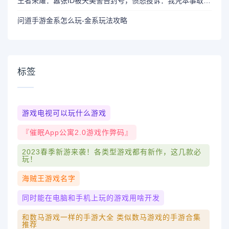
王者荣耀：嚣张ID被天美警告封号，愤怒投诉：我凭本事取ID！
问道手游金系怎么玩-金系玩法攻略
标签
游戏电视可以玩什么游戏
『催眠app公寓2.0游戏作弊码』
2023春季新游来袭！各类型游戏都有新作，这几款必
玩！
海贼王游戏名字
同时能在电脑和手机上玩的游戏用啥开发
和数马游戏一样的手游大全 类似数马游戏的手游合集
推荐