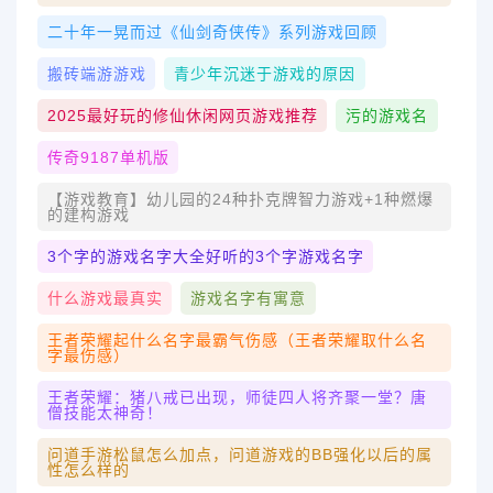
二十年一晃而过《仙剑奇侠传》系列游戏回顾
搬砖端游游戏
青少年沉迷于游戏的原因
2025最好玩的修仙休闲网页游戏推荐
污的游戏名
传奇9187单机版
【游戏教育】幼儿园的24种扑克牌智力游戏+1种燃爆
的建构游戏
3个字的游戏名字大全好听的3个字游戏名字
什么游戏最真实
游戏名字有寓意
王者荣耀起什么名字最霸气伤感（王者荣耀取什么名
字最伤感）
王者荣耀：猪八戒已出现，师徒四人将齐聚一堂？唐
僧技能太神奇！
问道手游松鼠怎么加点，问道游戏的BB强化以后的属
性怎么样的