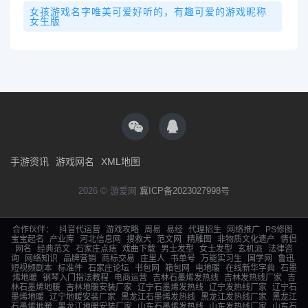
女孩游戏名字唯美可爱好听的，有趣可爱的游戏昵称
女生版
手游资讯
游戏网名
XML地图
2026 © 游爱网
冀ICP备2023027998号
合作伙伴：
抖音代运营
游戏攻略
周易
易经
代理招生
网络推广
PS修图
宝宝起名
产业库
河北信息网
搜救犬
范文网
精雕图
非物质文化遗产
情侣
网名
经典范文
石家庄点痣
戏曲下载
男士发型
女士发型
玄机派
法律咨
询
网络知识
品牌营销
商标交易
庄里人
书单号
万能实习生
国学网
鲁迅
短视频剧本
标准件
石家庄论坛
书包网
箱包网
电地暖
在线新华字典
石墨
烯地暖
钢琴入门指法教程
电商运营
吉林石墨烯发热线
吉林发热线厂家
吉
林石墨烯地暖
吉林地暖安装厂家
辽宁石墨烯发热线
辽宁发热线厂家
辽宁石
墨烯地暖
辽宁地暖安装厂家
黑龙江石墨烯发热线
黑龙江发热线厂家
黑龙江
石墨烯地暖
黑龙江地暖安装厂家
山东石墨烯发热线
山东发热线厂家
山东石