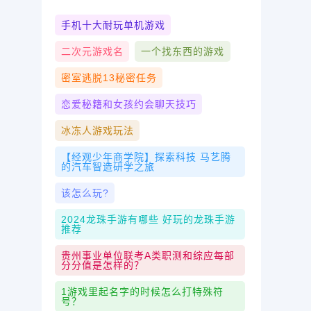
手机十大耐玩单机游戏
二次元游戏名
一个找东西的游戏
密室逃脱13秘密任务
恋爱秘籍和女孩约会聊天技巧
冰冻人游戏玩法
【经观少年商学院】探索科技 马艺腾
的汽车智造研学之旅
该怎么玩?
2024龙珠手游有哪些 好玩的龙珠手游
推荐
贵州事业单位联考A类职测和综应每部
分分值是怎样的？
1游戏里起名字的时候怎么打特殊符
号？