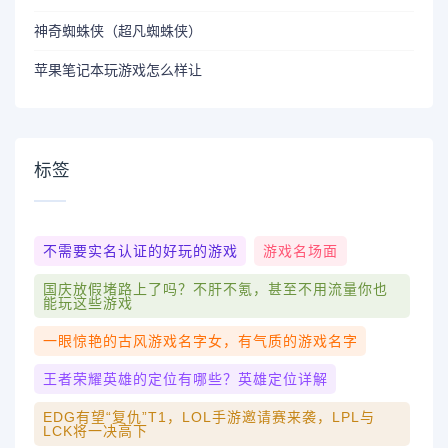
神奇蜘蛛侠（超凡蜘蛛侠）
苹果笔记本玩游戏怎么样让
标签
不需要实名认证的好玩的游戏
游戏名场面
国庆放假堵路上了吗？不肝不氪，甚至不用流量你也
能玩这些游戏
一眼惊艳的古风游戏名字女，有气质的游戏名字
王者荣耀英雄的定位有哪些？英雄定位详解
EDG有望“复仇”T1，LOL手游邀请赛来袭，LPL与
LCK将一决高下