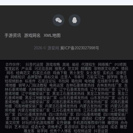
手游资讯
游戏网名
XML地图
2026 © 游爱网
冀ICP备2023027998号
合作伙伴：
抖音代运营
游戏攻略
周易
易经
代理招生
网络推广
PS修图
宝宝起名
产业库
河北信息网
搜救犬
范文网
精雕图
非物质文化遗产
情侣
网名
经典范文
石家庄点痣
戏曲下载
男士发型
女士发型
玄机派
法律咨
询
网络知识
品牌营销
商标交易
庄里人
书单号
万能实习生
国学网
鲁迅
短视频剧本
标准件
石家庄论坛
书包网
箱包网
电地暖
在线新华字典
石墨
烯地暖
钢琴入门指法教程
电商运营
吉林石墨烯发热线
吉林发热线厂家
吉
林石墨烯地暖
吉林地暖安装厂家
辽宁石墨烯发热线
辽宁发热线厂家
辽宁石
墨烯地暖
辽宁地暖安装厂家
黑龙江石墨烯发热线
黑龙江发热线厂家
黑龙江
石墨烯地暖
黑龙江地暖安装厂家
山东石墨烯发热线
山东发热线厂家
山东石
墨烯地暖
山东地暖安装厂家
河南石墨烯发热线
河南发热线厂家
河南石墨烯
地暖
河南地暖安装厂家
内蒙古石墨烯发热线
内蒙古发热线厂家
内蒙古石墨
烯地暖
内蒙古地暖安装厂家
江苏石墨烯发热线
江苏石墨烯地暖
江苏地暖安
装厂家
四川石墨烯发热线
四川发热线厂家
四川石墨烯地暖
四川地暖安装厂
家
诗词
鲜花
汉语词典
暖通,电地暖
苗木网
道德经
红楼梦
中国机械网
美文欣赏
好玩的手机游戏推荐
女性健康
手机游戏推荐排行榜
雕塑网
舟舟
培训
艺术培训
成语大全
资格考试
英语培训
职业培训
包装网
成语
雕塑
雕龙客
易学网
优秀个人博客
短视频运营
抖音运营