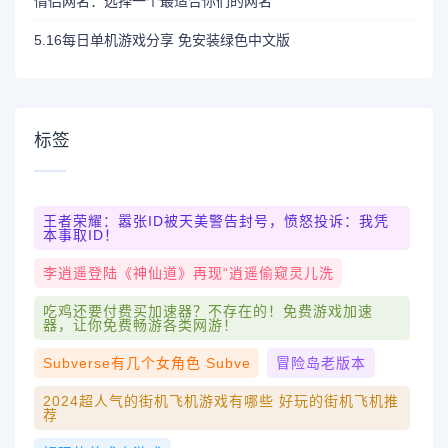
情侣网名：选择一个最适合你们的网名
5.16每日单机游戏分享 免安装绿色中文版
标签
王者荣耀：嚣张ID被天美警告封号，愤怒投诉：我凭
本事取ID！
李逍遥登陆《神仙道》再现“逍遥偷窥灵儿洗
吃鸡还要付费买加速器？不存在的！免费游戏加速
器，让你免费畅游各类网游！
Subverse有几个女角色 Subve
冒险岛老版本
2024超人气的街机飞机游戏有哪些 好玩的街机飞机推
荐