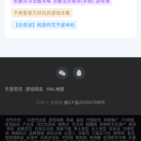
街霸对决觉醒攻略 觉醒加点推荐[多图]-游戏潮
不用登录又好玩的游戏合集
【白夜谈】网游终究不是单机
手游资讯
游戏网名
XML地图
2026 © 游爱网
冀ICP备2023027998号
合作伙伴：
抖音代运营
游戏攻略
周易
易经
代理招生
网络推广
PS修图
宝宝起名
产业库
河北信息网
搜救犬
范文网
精雕图
非物质文化遗产
情侣
网名
经典范文
石家庄点痣
戏曲下载
男士发型
女士发型
玄机派
法律咨
询
网络知识
品牌营销
商标交易
庄里人
书单号
万能实习生
国学网
鲁迅
短视频剧本
标准件
石家庄论坛
书包网
箱包网
电地暖
在线新华字典
石墨