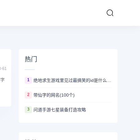
热门
61
个字
1
绝地求生游戏里见过最搞笑的id是什么 ？看完第一个忍不住爆笑
2
带仙字的网名(100个)
3
问道手游七星装备打造攻略