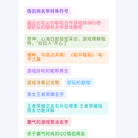
情侣网名带特殊符号
最近比较火的联机合作游戏排排行榜
超好玩的联机合作游戏推荐
原神：心海日配接受采访，游戏理解独
特，“拉拉人”开心了
爆种，与高达并肩！《和平精英》“和
平之翼
游戏好听的昵称男生
游戏寻秦记攻略
好玩的游戏!
美女王者荣耀名字
王者荣耀交友名片在哪里 王者荣耀找
朋友功能详解
霸气的游戏帮派名字
关于霸气时尚的QQ情侣网名