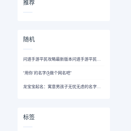
推荐
随机
问道手游平民攻略最新版本问道手游平民玩什么职业好
“用你ᐝ的名字༊做个网名吧”
龙宝宝起名：寓意男孩子无忧无虑的名字，健康快乐成长
标签