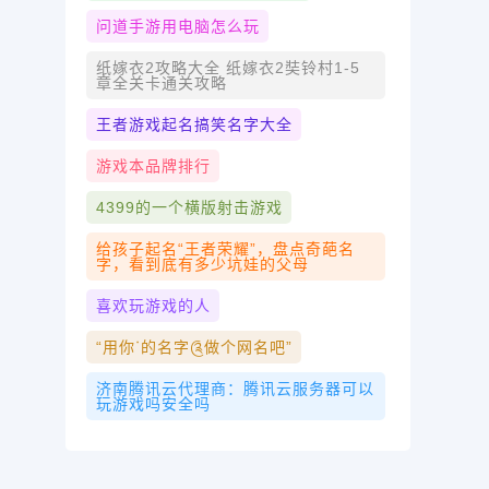
问道手游用电脑怎么玩
纸嫁衣2攻略大全 纸嫁衣2奘铃村1-5
章全关卡通关攻略
王者游戏起名搞笑名字大全
游戏本品牌排行
4399的一个横版射击游戏
给孩子起名“王者荣耀”，盘点奇葩名
字，看到底有多少坑娃的父母
喜欢玩游戏的人
“用你ᐝ的名字༊做个网名吧”
济南腾讯云代理商：腾讯云服务器可以
玩游戏吗安全吗