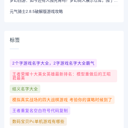
梦幻西游：如今还有人囤元宵吗？梦幻商人展示仓库，囤了不少
元气骑士2.8.5破解版游戏攻略
标签
2个字游戏名字大全，2字游戏名字大全霸气
王者荣耀十大美女英雄最新排名：模型重做后的王昭
君最美
结义名字大全
模拟真实战场的四大战棋游戏 考验你的谋略时候到了
王者重复名空白符号代码复制
数码宝贝pc单机游戏有哪些