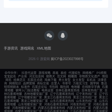
手游资讯
游戏网名
XML地图
2026 © 游爱网
冀ICP备2023027998号
合作伙伴：
抖音代运营
游戏攻略
周易
易经
代理招生
网络推广
PS修图
宝宝起名
产业库
河北信息网
搜救犬
范文网
精雕图
非物质文化遗产
情侣
网名
经典范文
石家庄点痣
戏曲下载
男士发型
女士发型
玄机派
法律咨
询
网络知识
品牌营销
商标交易
庄里人
书单号
万能实习生
国学网
鲁迅
短视频剧本
标准件
石家庄论坛
书包网
箱包网
电地暖
在线新华字典
石墨
烯地暖
钢琴入门指法教程
电商运营
吉林石墨烯发热线
吉林发热线厂家
吉
林石墨烯地暖
吉林地暖安装厂家
辽宁石墨烯发热线
辽宁发热线厂家
辽宁石
墨烯地暖
辽宁地暖安装厂家
黑龙江石墨烯发热线
黑龙江发热线厂家
黑龙江
石墨烯地暖
黑龙江地暖安装厂家
山东石墨烯发热线
山东发热线厂家
山东石
墨烯地暖
山东地暖安装厂家
河南石墨烯发热线
河南发热线厂家
河南石墨烯
地暖
河南地暖安装厂家
内蒙古石墨烯发热线
内蒙古发热线厂家
内蒙古石墨
烯地暖
内蒙古地暖安装厂家
江苏石墨烯发热线
江苏石墨烯地暖
江苏地暖安