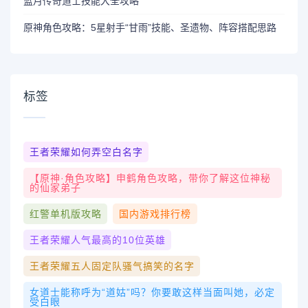
蓝月传奇道士技能大全攻略
原神角色攻略：5星射手“甘雨”技能、圣遗物、阵容搭配思路
标签
王者荣耀如何弄空白名字
【原神·角色攻略】申鹤角色攻略，带你了解这位神秘
的仙家弟子
红警单机版攻略
国内游戏排行榜
王者荣耀人气最高的10位英雄
王者荣耀五人固定队骚气搞笑的名字
女道士能称呼为“道姑”吗？你要敢这样当面叫她，必定
受白眼