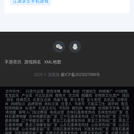
江湖求生手机游戏
手游资讯
游戏网名
XML地图
2026 © 游爱网
冀ICP备2023027998号
合作伙伴：
抖音代运营
游戏攻略
周易
易经
代理招生
网络推广
PS修图
宝宝起名
产业库
河北信息网
搜救犬
范文网
精雕图
非物质文化遗产
情侣
网名
经典范文
石家庄点痣
戏曲下载
男士发型
女士发型
玄机派
法律咨
询
网络知识
品牌营销
商标交易
庄里人
书单号
万能实习生
国学网
鲁迅
短视频剧本
标准件
石家庄论坛
书包网
箱包网
电地暖
在线新华字典
石墨
烯地暖
钢琴入门指法教程
电商运营
吉林石墨烯发热线
吉林发热线厂家
吉
林石墨烯地暖
吉林地暖安装厂家
辽宁石墨烯发热线
辽宁发热线厂家
辽宁石
墨烯地暖
辽宁地暖安装厂家
黑龙江石墨烯发热线
黑龙江发热线厂家
黑龙江
石墨烯地暖
黑龙江地暖安装厂家
山东石墨烯发热线
山东发热线厂家
山东石
墨烯地暖
山东地暖安装厂家
河南石墨烯发热线
河南发热线厂家
河南石墨烯
地暖
河南地暖安装厂家
内蒙古石墨烯发热线
内蒙古发热线厂家
内蒙古石墨