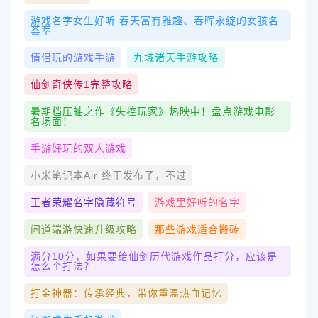
游戏名字女生好听 春天富有雅趣、春晖永绽的女孩名
荟萃
情侣玩的游戏手游
九域诸天手游攻略
仙剑奇侠传1完整攻略
暑期档压轴之作《失控玩家》热映中！盘点游戏电影
名场面！
手游好玩的双人游戏
小米笔记本Air 终于发布了，不过
王者荣耀名字隐藏符号
游戏里好听的名字
问道端游快速升级攻略
那些游戏适合搬砖
满分10分，如果要给仙剑历代游戏作品打分，应该是
怎么个打法？
打金神器：传承经典，带你重温热血记忆