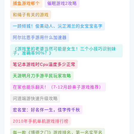
捕鱼游戏哪个
催眠游戏2攻略
和绳子有关的游戏
一顾倾城！俊美动人、沅芷湘兰的女宝宝名字
阿尔比恩手游用什么加速器
《游戏里的老婆当然可能是女生！三个小技巧识别妹
子，准确率90%？》
笔记本游戏时cpu温度多少正常
天涯明月刀手游平民玩家攻略
在家也能乐翻天！（7-12月龄亲子游戏推荐）
问道端游快速升级攻略
宏名堂：好名伴一生，佳字传千秋
2010年手机单机游戏排行榜
每一款《博德之门》游戏排名，第一名实至名