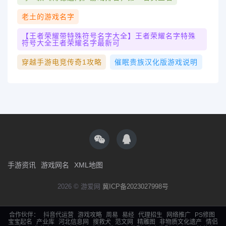
老土的游戏名字
【王者荣耀带特殊符号名字大全】王者荣耀名字特殊
符号大全王者荣耀名字最新可
穿越手游电竞传奇1攻略
催眠贵族汉化版游戏说明
手游资讯
游戏网名
XML地图
2026 © 游爱网
冀ICP备2023027998号
合作伙伴：
抖音代运营
游戏攻略
周易
易经
代理招生
网络推广
PS修图
宝宝起名
产业库
河北信息网
搜救犬
范文网
精雕图
非物质文化遗产
情侣