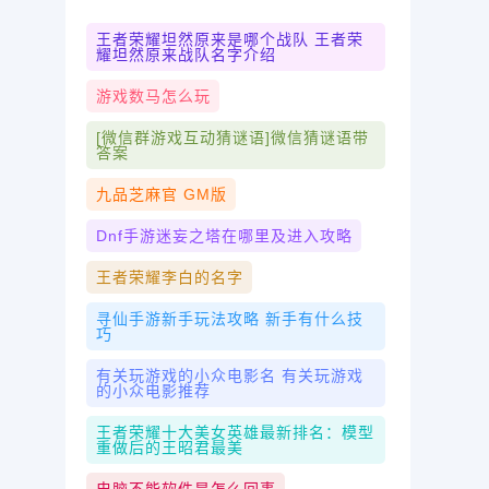
王者荣耀坦然原来是哪个战队 王者荣
耀坦然原来战队名字介绍
游戏数马怎么玩
[微信群游戏互动猜谜语]微信猜谜语带
答案
九品芝麻官 GM版
Dnf手游迷妄之塔在哪里及进入攻略
王者荣耀李白的名字
寻仙手游新手玩法攻略 新手有什么技
巧
有关玩游戏的小众电影名 有关玩游戏
的小众电影推荐
王者荣耀十大美女英雄最新排名：模型
重做后的王昭君最美