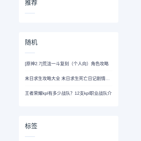
推荐
随机
[原神2.7]荒泷一斗复刻（个人向）角色攻略
末日求生攻略大全 末日求生死亡日记剧情篇生存攻略[多图]
王者荣耀kpl有多少战队？12支kpl职业战队介
标签