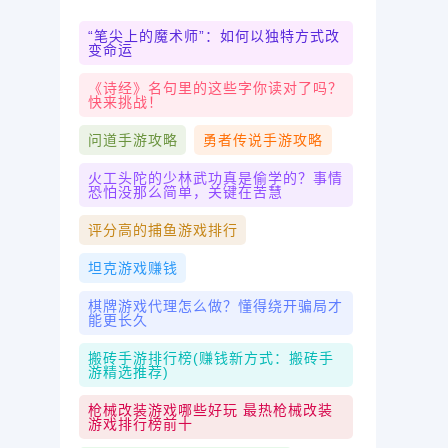
“笔尖上的魔术师”：如何以独特方式改
变命运
《诗经》名句里的这些字你读对了吗？
快来挑战！
问道手游攻略
勇者传说手游攻略
火工头陀的少林武功真是偷学的？事情
恐怕没那么简单，关键在苦慧
评分高的捕鱼游戏排行
坦克游戏赚钱
棋牌游戏代理怎么做？懂得绕开骗局才
能更长久
搬砖手游排行榜(赚钱新方式：搬砖手
游精选推荐)
枪械改装游戏哪些好玩 最热枪械改装
游戏排行榜前十