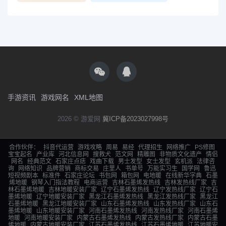
手游资讯
游戏网名
XML地图
2026 © 游爱网
冀ICP备2023027998号
合作伙伴：
抖音代运营
游戏攻略
周易
易经
代理招生
网络推广
PS修图
宝宝起名
产业库
河北信息网
搜救犬
范文网
精雕图
非物质文化遗产
情侣
网名
经典范文
石家庄点痣
戏曲下载
男士发型
女士发型
玄机派
法律咨
询
网络知识
品牌营销
商标交易
庄里人
书单号
万能实习生
国学网
鲁迅
短视频剧本
标准件
石家庄论坛
书包网
箱包网
电地暖
在线新华字典
石墨
烯地暖
钢琴入门指法教程
电商运营
吉林石墨烯发热线
吉林发热线厂家
吉
林石墨烯地暖
吉林地暖安装厂家
辽宁石墨烯发热线
辽宁发热线厂家
辽宁石
墨烯地暖
辽宁地暖安装厂家
黑龙江石墨烯发热线
黑龙江发热线厂家
黑龙江
石墨烯地暖
黑龙江地暖安装厂家
山东石墨烯发热线
山东发热线厂家
山东石
墨烯地暖
山东地暖安装厂家
河南石墨烯发热线
河南发热线厂家
河南石墨烯
地暖
河南地暖安装厂家
内蒙古石墨烯发热线
内蒙古发热线厂家
内蒙古石墨
烯地暖
内蒙古地暖安装厂家
江苏石墨烯发热线
江苏石墨烯地暖
江苏地暖安