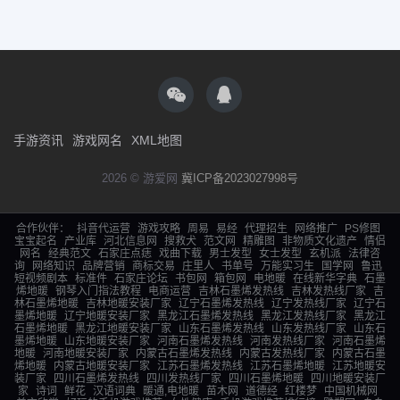
手游资讯
游戏网名
XML地图
2026 © 游爱网
冀ICP备2023027998号
合作伙伴：
抖音代运营
游戏攻略
周易
易经
代理招生
网络推广
PS修图
宝宝起名
产业库
河北信息网
搜救犬
范文网
精雕图
非物质文化遗产
情侣
网名
经典范文
石家庄点痣
戏曲下载
男士发型
女士发型
玄机派
法律咨
询
网络知识
品牌营销
商标交易
庄里人
书单号
万能实习生
国学网
鲁迅
短视频剧本
标准件
石家庄论坛
书包网
箱包网
电地暖
在线新华字典
石墨
烯地暖
钢琴入门指法教程
电商运营
吉林石墨烯发热线
吉林发热线厂家
吉
林石墨烯地暖
吉林地暖安装厂家
辽宁石墨烯发热线
辽宁发热线厂家
辽宁石
墨烯地暖
辽宁地暖安装厂家
黑龙江石墨烯发热线
黑龙江发热线厂家
黑龙江
石墨烯地暖
黑龙江地暖安装厂家
山东石墨烯发热线
山东发热线厂家
山东石
墨烯地暖
山东地暖安装厂家
河南石墨烯发热线
河南发热线厂家
河南石墨烯
地暖
河南地暖安装厂家
内蒙古石墨烯发热线
内蒙古发热线厂家
内蒙古石墨
烯地暖
内蒙古地暖安装厂家
江苏石墨烯发热线
江苏石墨烯地暖
江苏地暖安
装厂家
四川石墨烯发热线
四川发热线厂家
四川石墨烯地暖
四川地暖安装厂
家
诗词
鲜花
汉语词典
暖通,电地暖
苗木网
道德经
红楼梦
中国机械网