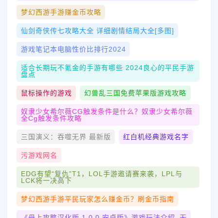
梦幻西游手游赚金币攻略
仙剑奇侠传七攻略大全 详细剧情结局大全[多图]
游戏笔记本电脑性价比排行2024
适合长期玩不氪金的手游有哪些 2024良心的平民手游
盘点
鼠标操作的游戏
幻兽乱三国免费苹果版游戏攻略
奴隶少女希尔薇CG触发条件是什么？奴隶少女希尔薇
全cg触发条件攻略
三国演义：吞噬无界 最新版
红白机经典游戏名字
污游戏网名
EDG有望“复仇”T1，LOL手游邀请赛来袭，LPL与
LCK将一决高下
梦幻西游手游平民玩家怎么赚金币？刷金币指南
《母上攻略汉化版 1.0.0 安卓版》游戏玩法介绍_无