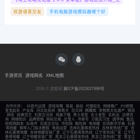
欢游语音交友
手机电脑游戏模拟器哪个好
手游资讯
游戏网名
XML地图
2026 © 游爱网
冀ICP备2023027998号
合作伙伴：
抖音代运营
游戏攻略
周易
易经
代理招生
网络推广
PS修图
宝宝起名
产业库
河北信息网
搜救犬
范文网
精雕图
非物质文化遗产
情侣
网名
经典范文
石家庄点痣
戏曲下载
男士发型
女士发型
玄机派
法律咨
询
网络知识
品牌营销
商标交易
庄里人
书单号
万能实习生
国学网
鲁迅
短视频剧本
标准件
石家庄论坛
书包网
箱包网
电地暖
在线新华字典
石墨
烯地暖
钢琴入门指法教程
电商运营
吉林石墨烯发热线
吉林发热线厂家
吉
林石墨烯地暖
吉林地暖安装厂家
辽宁石墨烯发热线
辽宁发热线厂家
辽宁石
墨烯地暖
辽宁地暖安装厂家
黑龙江石墨烯发热线
黑龙江发热线厂家
黑龙江